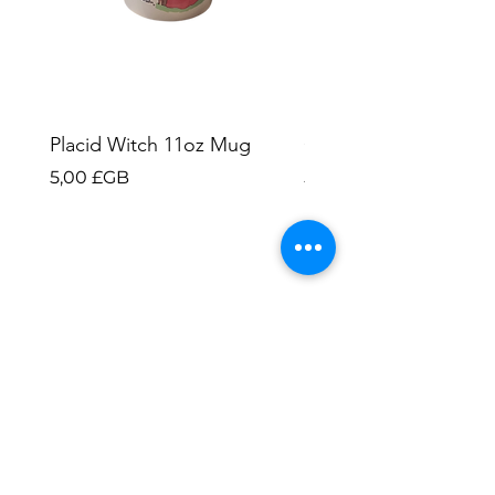
Placid Witch 11oz Mug
Ghost Cats 11oz Mu
Prix
Prix
5,00 £GB
5,00 £GB