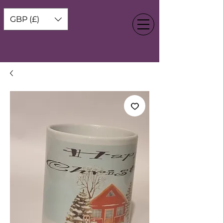
GBP (£)