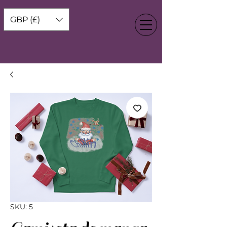
GBP (£)
SKU: 5