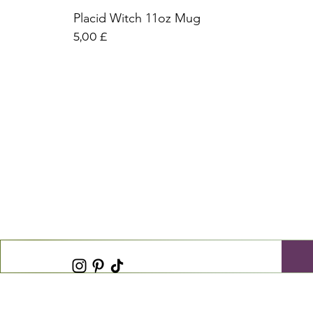
Placid Witch 11oz Mug
Preis
5,00 £