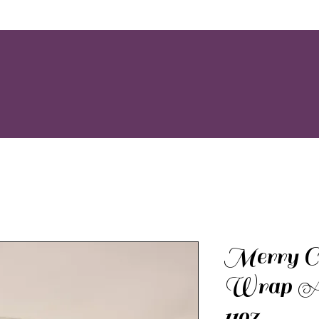
Merry C
Wrap A
11oz