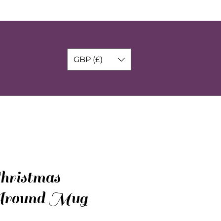
GBP (£)
hristmas
round Mug