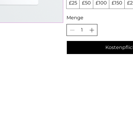
£25
£50
£100
£150
£
Menge
Kostenpflic