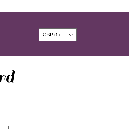
GBP (£)
rd