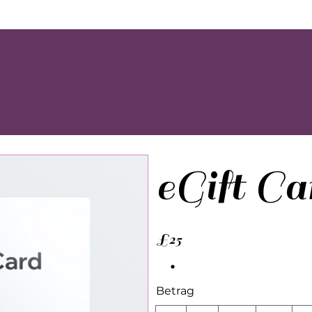
eGift Ca
£25
Betrag